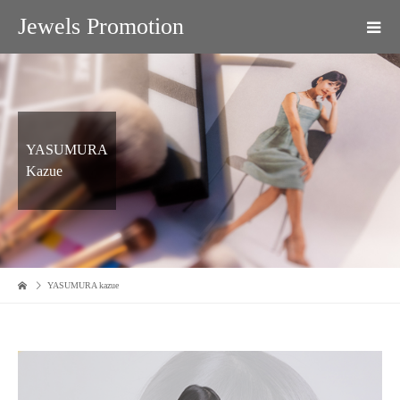
Jewels Promotion
YASUMURA
Kazue
YASUMURA kazue