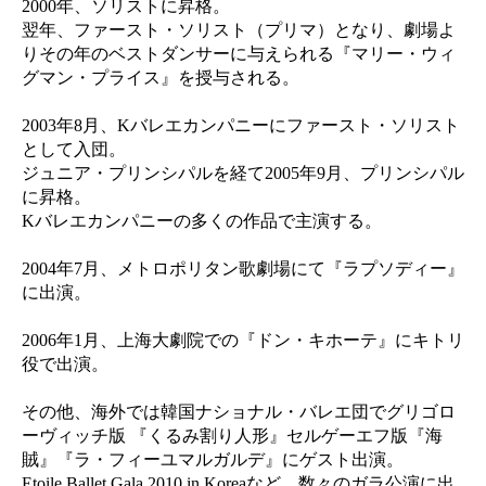
2000年、ソリストに昇格。
翌年、ファースト・ソリスト（プリマ）となり、劇場よ
りその年のベストダンサーに与えられる『マリー・ウィ
グマン・プライス』を授与される。
2003年8月、Kバレエカンパニーにファースト・ソリスト
として入団。
ジュニア・プリンシパルを経て2005年9月、プリンシパル
に昇格。
Kバレエカンパニーの多くの作品で主演する。
2004年7月、メトロポリタン歌劇場にて『ラプソディー』
に出演。
2006年1月、上海大劇院での『ドン・キホーテ』にキトリ
役で出演。
その他、海外では韓国ナショナル・バレエ団でグリゴロ
ーヴィッチ版 『くるみ割り人形』セルゲーエフ版『海
賊』『ラ・フィーユマルガルデ』にゲスト出演。
Etoile Ballet Gala 2010 in Koreaなど、数々のガラ公演に出